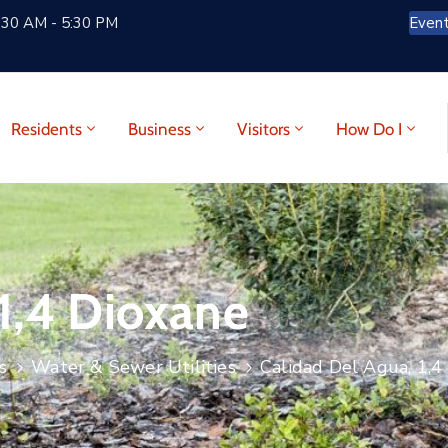
:30 AM - 5:30 PM
Even
Residents
Business
Visitors
How Do I
 1,4 Dioxane
s
Water & Sewer Utilities
Calidad Del Agua, 1,4