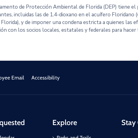
amento de Protección Ambiental de Florida (DEP) tiene el p
tes, incluidas las de 1.4-dioxano en el acuífero Floridano 
 Florida), y de imponer una condena estricta a quienes las 
ón con los socios locales, estatales y federales para hacer 
oyee Email
Accessibility
quested
Explore
Stay
lendar
Parks and Trails