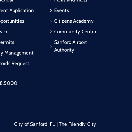
vent Application
Events
portunities
Citizens Academy
vice
Community Center
Permits
Sanford Airport
Authority
cy Management
cords Request
88.5000
City of Sanford, FL | The Friendly City