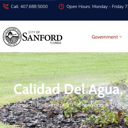
Call: 407.688.5000
Open Hours: Monday - Friday 7
Government
Calidad Del Agua,
Home
Government
Public Works & Utilitie