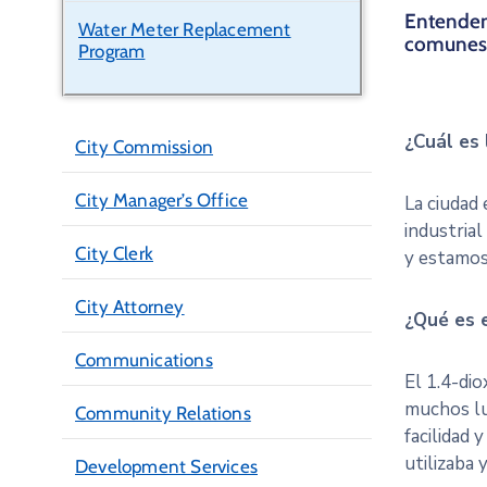
Entendem
Water Meter Replacement
comunes 
Program
¿Cuál es 
City Commission
City Manager’s Office
La ciudad
industrial
City Clerk
y estamos
City Attorney
¿Qué es e
Communications
El 1.4-dio
muchos lu
Community Relations
facilidad
utilizaba 
Development Services