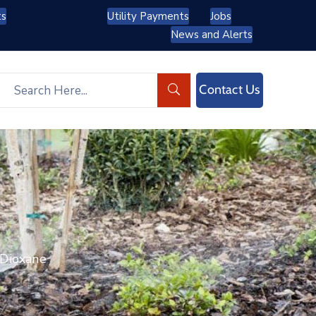
ts
Utility Payments
Jobs
News and Alerts
Contact Us
 Dioxane